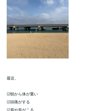
最近、
☑朝から体が重い
☑頭痛がする
☑肩や首がこる