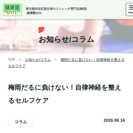
東京都渋谷区恵比寿の
ストレッチ専門店(教室)
me
-健康塾QOL
お知らせ/コラム
TOP
>
お知らせ/コラム
>
梅雨だるに負けない！自律神経を整える
セルフケア
梅雨だるに負けない！自律神経を整え
るセルフケア
2026.06.16
コラム