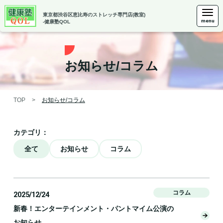
東京都渋谷区恵比寿の
ストレッチ専門店(教室)
menu
-健康塾QOL
お知らせ/コラム
TOP
>
お知らせ/コラム
カテゴリ：
全て
お知らせ
コラム
コラム
2025/12/24
新春！エンターテインメント・パントマイム公演の
お知らせ